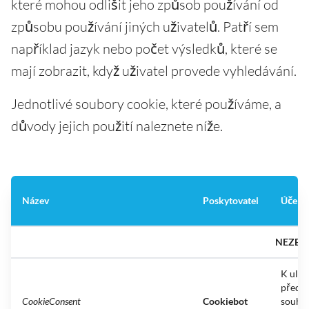
které mohou odlišit jeho způsob používání od
způsobu používání jiných uživatelů. Patří sem
například jazyk nebo počet výsledků, které se
mají zobrazit, když uživatel provede vyhledávání.
Jednotlivé soubory cookie, které používáme, a
důvody jejich použití naleznete níže.
Název
Poskytovatel
Účel
NEZBY
K ulož
předv
CookieConsent
Cookiebot
souhla