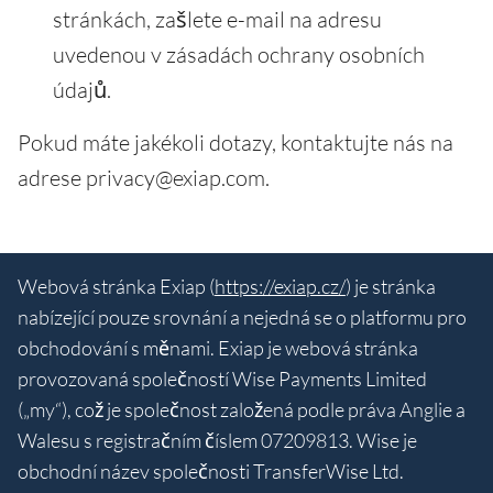
stránkách, zašlete e-mail na adresu
uvedenou v zásadách ochrany osobních
údajů.
Pokud máte jakékoli dotazy, kontaktujte nás na
adrese privacy@exiap.com.
Webová stránka Exiap (
https://exiap.cz/
) je stránka
nabízející pouze srovnání a nejedná se o platformu pro
obchodování s měnami. Exiap je webová stránka
provozovaná společností Wise Payments Limited
(„my“), což je společnost založená podle práva Anglie a
Walesu s registračním číslem 07209813. Wise je
obchodní název společnosti TransferWise Ltd.