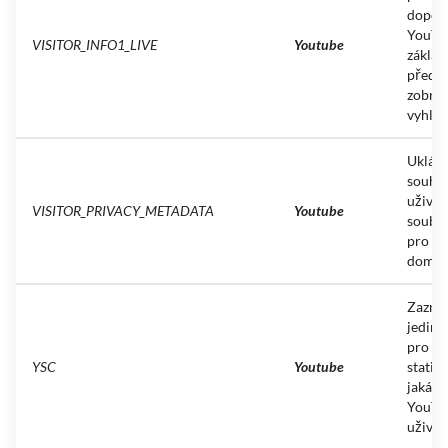
dopor
YouTu
VISITOR_INFO1_LIVE
Youtube
základ
předc
zobraz
vyhled
Ukládá
souhl
uživat
VISITOR_PRIVACY_METADATA
Youtube
soubor
pro ak
domén
Zazna
jedine
pro ve
YSC
Youtube
statist
jaká v
YouTu
uživate