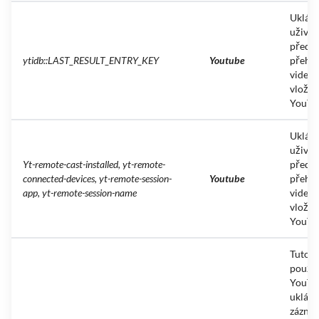
Uklád
uživat
předv
ytidb::LAST_RESULT_ENTRY_KEY
Youtube
přehr
videa
vložen
YouTu
Uklád
uživat
Yt-remote-cast-installed, yt-remote-
předv
connected-devices, yt-remote-session-
Youtube
přehr
app, yt-remote-session-name
videa
vložen
YouTu
Tuto d
použí
YouTu
ukládá
zázna