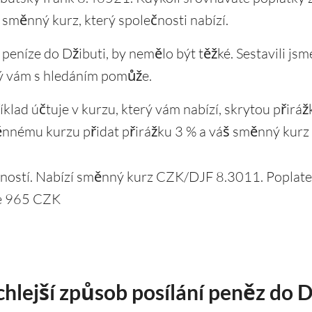
a směnný kurz, který společnosti nabízí.
t peníze do Džibuti, by nemělo být těžké. Sestavili j
rý vám s hledáním pomůže.
íklad účtuje v kurzu, který vám nabízí, skrytou přir
ěnnému kurzu přidat přirážku 3 % a váš směnný kurz
žností. Nabízí směnný kurz CZK/DJF 8.3011. Poplate
je 965 CZK
chlejší způsob posílání peněz do D