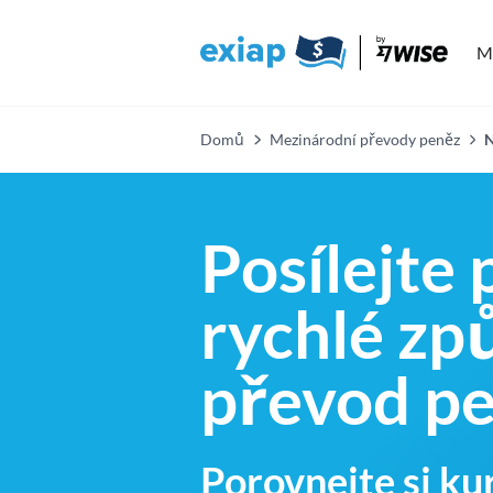
M
Domů
Mezinárodní převody peněz
N
Posílejte 
rychlé zp
převod p
Porovnejte si ku