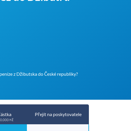
 peníze z Džibutska do České republiky?
částka
Přejít na poskytovatele
 50,000 Kč