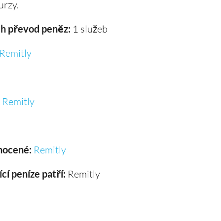
urzy.
ch převod peněz:
1 služeb
Remitly
Remitly
nocené:
Remitly
cí peníze patří:
Remitly