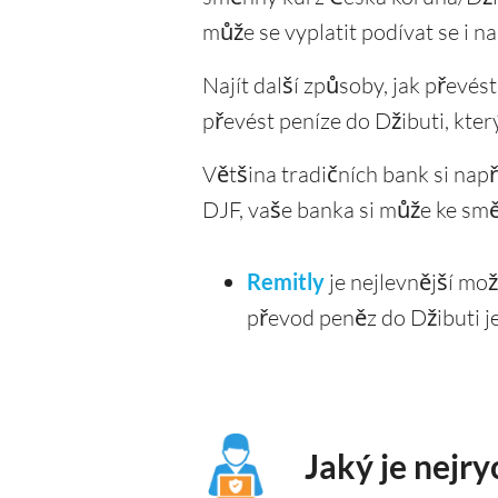
může se vyplatit podívat se i n
Najít další způsoby, jak převés
převést peníze do Džibuti, kte
Většina tradičních bank si např
DJF, vaše banka si může ke sm
Remitly
je nejlevnější mo
převod peněz do Džibuti 
Jaký je nejry