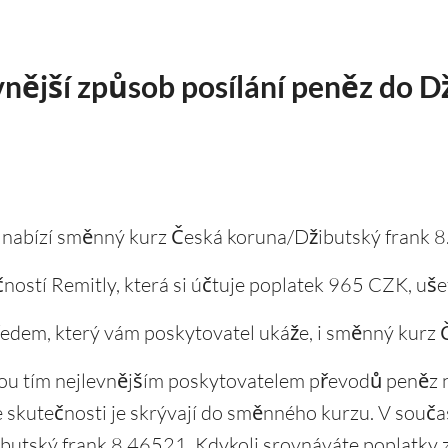
vnější způsob posílání peněz do D
, nabízí směnný kurz Česká koruna/Džibutský frank 
ností Remitly, která si účtuje poplatek 965 CZK, ušet
ředem, který vám poskytovatel ukáže, i směnný kurz 
jsou tím nejlevnějším poskytovatelem převodů peněz n
e skutečnosti je skrývají do směnného kurzu. V souč
utský frank 8.46521. Kdykoli srovnáváte poplatky z