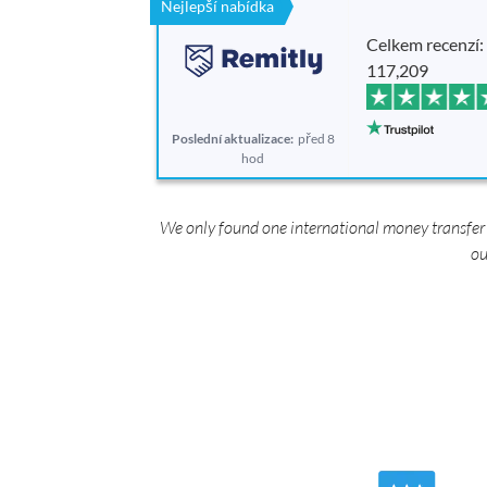
Nejlepší nabídka
Celkem recenzí:
117,209
Poslední aktualizace:
před 8
hod
We only found one international money transfer 
ou