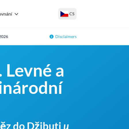
ovnání
CS
 2026
Disclaimers
. Levné a
inárodní
něz do Džibuti
u