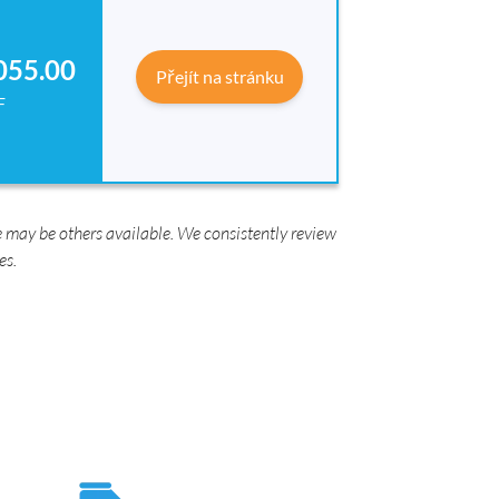
055.00
Přejít na stránku
F
 may be others available. We consistently review
es.