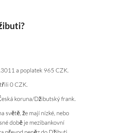
žibuti?
8.3011 a poplatek 965 CZK.
řili 0 CZK.
Česká koruna/Džibutský frank.
a světě, že mají nízké, nebo
asné době je mezibankovní
a převod peněz do Džibuti,