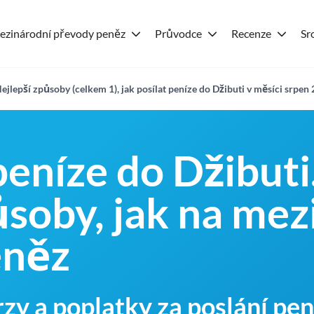
ezinárodní převody peněz
Průvodce
Recenze
Sr
ejlepší způsoby (celkem 1), jak posílat peníze do Džibuti v měsíci srpen
peníze do Džibuti
ůsoby, jak na mez
eněz
rzy a poplatky za poslání pe