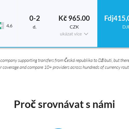
0-2
Kč 965.00
Fdj415,
4.6
d.
CZK
DJ
ukázat více
company supporting transfers from Česká republika to Džibuti, but there
r coverage and compare 10+ providers across hundreds of currency rout
Proč srovnávat s námi