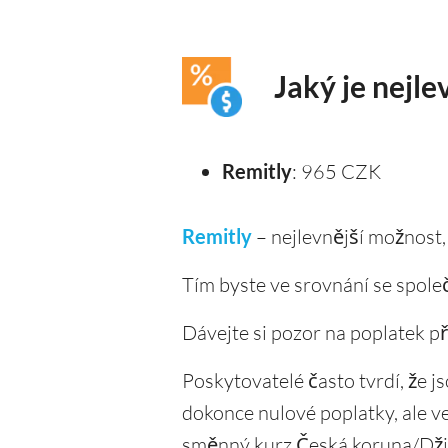
Jaký je nejle
Remitly
: 965 CZK
Remitly
– nejlevnější možnost
Tím byste ve srovnání se společ
Dávejte si pozor na poplatek p
Poskytovatelé často tvrdí, že 
dokonce nulové poplatky, ale v
směnný kurz Česká koruna/Džib