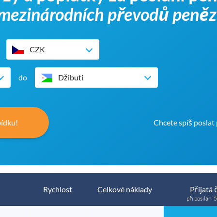
b mezinárodních převodů peněz
CZK
do
Džibuti
bídku!
Chcete spíš poslat
Rychlost
Celkové náklady
Přijatá 
při posílání