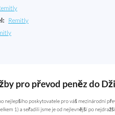
emitly
l:
Remitly
itly
užby pro převod peněz do Dž
o nejlepšího poskytovatele pro váš mezinárodní přev
elkem 1) a seřadili jsme je od nejlevnější po nejdražš