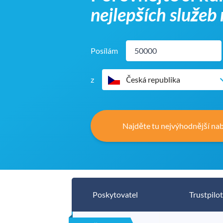
nejlepších služe
Posílám
z
Česká republika
Najděte tu nejvýhodnější na
Poskytovatel
Trustpilot