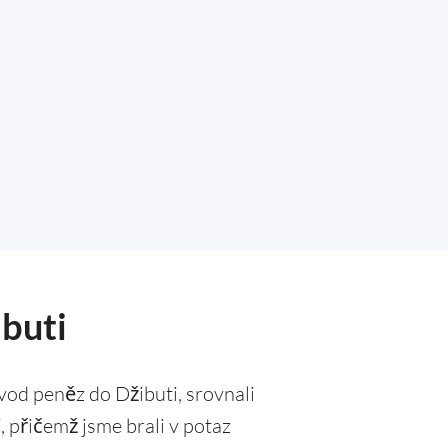
ibuti
od peněz do Džibuti, srovnali
í, přičemž jsme brali v potaz