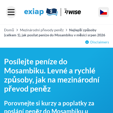
Domů
Mezinárodní převody peněz
Nejlepší způsoby
(celkem 1), jak posílat peníze do Mosambiku v měsíci srpen 2026
Disclaimers
Posílejte peníze do
Mosambiku. Levné a rychlé
způsoby, jak na mezinárodní
převod peněz
Porovnejte si kurzy a poplatky za
poslání peněz do Mosambiku
u