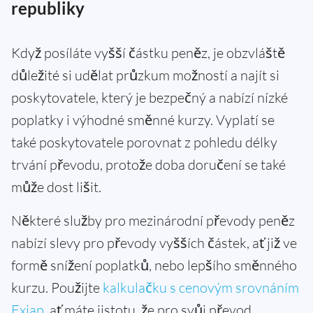
republiky
Když posíláte vyšší částku peněz, je obzvláště
důležité si udělat průzkum možností a najít si
poskytovatele, který je bezpečný a nabízí nízké
poplatky i výhodné směnné kurzy. Vyplatí se
také poskytovatele porovnat z pohledu délky
trvání převodu, protože doba doručení se také
může dost lišit.
Některé služby pro mezinárodní převody peněz
nabízí slevy pro převody vyšších částek, ať již ve
formě snížení poplatků, nebo lepšího směnného
kurzu. Použijte
kalkulačku s cenovým srovnáním
Exiap
, ať máte jistotu, že pro svůj převod