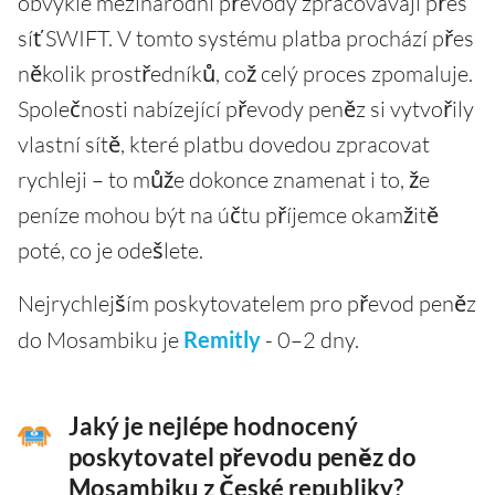
obvykle mezinárodní převody zpracovávají přes
síť SWIFT. V tomto systému platba prochází přes
několik prostředníků, což celý proces zpomaluje.
Společnosti nabízející převody peněz si vytvořily
vlastní sítě, které platbu dovedou zpracovat
rychleji – to může dokonce znamenat i to, že
peníze mohou být na účtu příjemce okamžitě
poté, co je odešlete.
Nejrychlejším poskytovatelem pro převod peněz
do Mosambiku je
Remitly
- 0–2 dny.
Jaký je nejlépe hodnocený
poskytovatel převodu peněz do
Mosambiku z České republiky?