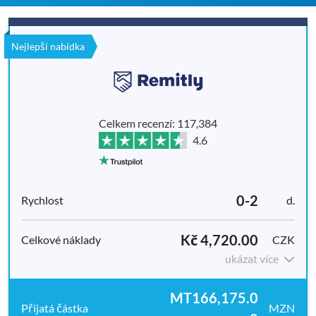
Nejlepší nabídka
Celkem recenzí: 117,384
4.6
0-2
d.
Kč 4,720.00
CZK
ukázat více
MT166,175.0
MZN