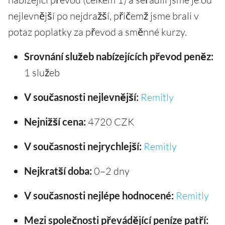
nejlevnější po nejdražší, přičemž jsme brali v
potaz poplatky za převod a směnné kurzy.
Srovnání služeb nabízejících převod peněz:
1 služeb
V současnosti nejlevnější:
Remitly
Nejnižší cena:
4720 CZK
V současnosti nejrychlejší:
Remitly
Nejkratší doba:
0–2 dny
V současnosti nejlépe hodnocené:
Remitly
Mezi společnosti převádějící peníze patří: