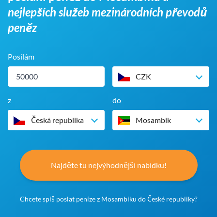
nejlepších služeb mezinárodních převodů
peněz
Posílám
CZK
z
do
Česká republika
Mosambik
Najděte tu nejvýhodnější nabídku!
Chcete spíš poslat peníze z Mosambiku do České republiky?