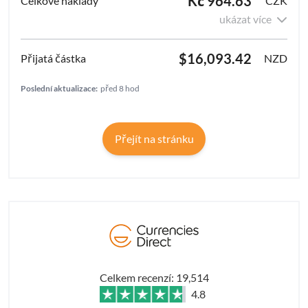
Kč 964.63
CZK
ukázat více
$16,093.42
NZD
Poslední aktualizace:
před 8 hod
Přejít na stránku
Celkem recenzí: 19,514
4.8