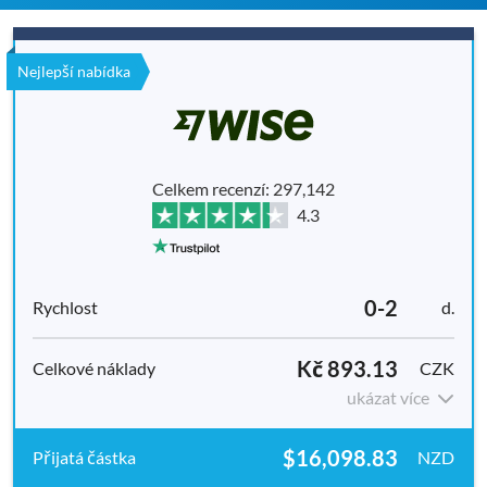
Nejlepší nabídka
Celkem recenzí: 297,142
4.3
0-2
d.
Kč 893.13
CZK
ukázat více
$16,098.83
NZD