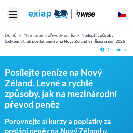
Domů
Mezinárodní převody peněz
Nejlepší způsoby
(celkem 3), jak posílat peníze na Nový Zéland v měsíci srpen 2026
Disclaimers
Posílejte peníze na Nový
Zéland. Levné a rychlé
způsoby, jak na mezinárodní
převod peněz
Porovnejte si kurzy a poplatky za
poslání peněz na Nový Zéland
u