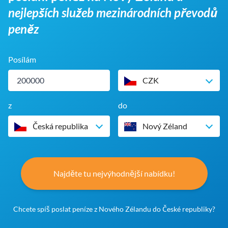
nejlepších služeb mezinárodních převodů
peněz
Posílám
CZK
z
do
Česká republika
Nový Zéland
Najděte tu nejvýhodnější nabídku!
Chcete spíš poslat peníze z Nového Zélandu do České republiky?