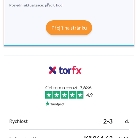
Poslední aktualizace:
před 8 hod
Přejít na stránku
Celkem recenzí: 3,636
4.9
2-3
d.